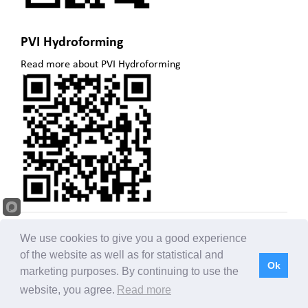
PVI Hydroforming
Read more about PVI Hydroforming
© PVI Hydroforming AB,
2026
. All rights reserved
We use cookies to give you a good experience
of the website as well as for statistical and
Ok
marketing purposes. By continuing to use the
website, you agree.
Read more