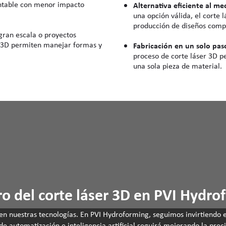
entable con menor impacto
Alternativa eficiente al m
una opción válida, el corte 
producción de diseños comp
gran escala o proyectos
r 3D permiten manejar formas y
Fabricación en un solo pas
proceso de corte láser 3D p
una sola pieza de material.
ro del corte láser 3D en PVI Hydr
en nuestras tecnologías. En PVI Hydroforming, seguimos invirtiendo e
de automatización e inteligencia artificial seguirá mejorando la prec