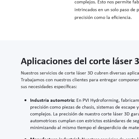
complejos. Esto nos permite fa
intrincados en un solo paso de 
precisión como la eficiencia.
Aplicaciones del corte láser 
Nuestros servicios de corte láser 3D cubren diversas aplic
Trabajamos con nuestros clientes para entregar componen
sus necesidades específicas:
Industria automotriz:
En PVI Hydroforming, fabrica
precisión como piezas de chasis, sistemas de escape
complejos. La precisión de nuestro corte láser 3D gara
automotrices cumplan con estrictos estándares de se
minimizando al mismo tiempo el desperdicio de mater
Manufactura industrial:
Nuestros servicios de corte 